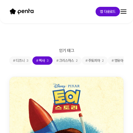
앱 다운로드
인기 태그
디즈니
픽사
크리스마스
주토피아
영유아 독서
3
3
2
2