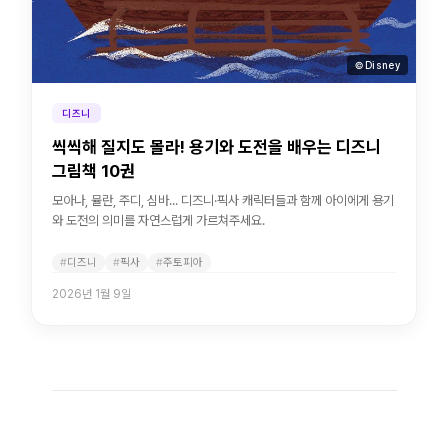
© Disney
디즈니
씩씩해 질지도 몰라! 용기와 도전을 배우는 디즈니
그림책 10권
모아나, 뮬란, 주디, 심바... 디즈니·픽사 캐릭터들과 함께 아이에게 용기
와 도전의 의미를 자연스럽게 가르쳐주세요.
디즈니
픽사
주토피아
2026년 1월 9일