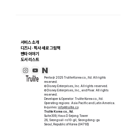
서비스 소개
디즈니 · 픽사 세로 그림책
펜타 이야기
도서 리스트
Penta @ 2025 Trulite Korea co., ltd. All rights
reserved.
© Disney Enterprises, Inc. All rights reserved.
© Disney Enterprises, Inc., and Pixar. All rights
reserved.
Developer & Operator: Trulite Korea co., ltd.
Operating regions: Asia Pacific and Latin America.
Inquiries:
info@trulite.co
Trulite Korea co., ltd.
Suite 309, Haus D Sejong Tower
26, Seongsuil-ro 10-gil, Seongdong-gu
Seoul, Republic of Korea (04793)