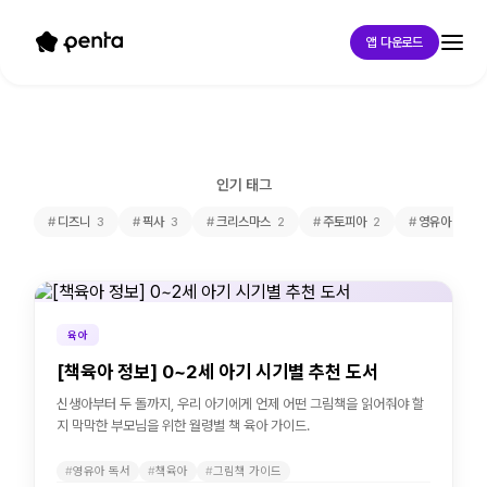
앱 다운로드
인기 태그
디즈니
픽사
크리스마스
주토피아
영유아 독서
3
3
2
2
육아
[책육아 정보] 0~2세 아기 시기별 추천 도서
신생아부터 두 돌까지, 우리 아기에게 언제 어떤 그림책을 읽어줘야 할
지 막막한 부모님을 위한 월령별 책 육아 가이드.
영유아 독서
책육아
그림책 가이드