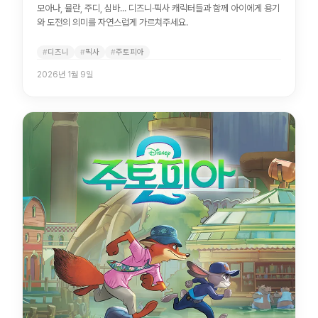
모아나, 뮬란, 주디, 심바... 디즈니·픽사 캐릭터들과 함께 아이에게 용기
와 도전의 의미를 자연스럽게 가르쳐주세요.
디즈니
픽사
주토피아
2026년 1월 9일